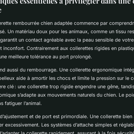
iques essentielles à privilégier dans une 
e
lerette rembourrée chien adaptée commence par comprendr
lisé. Un matériau doux pour les animaux, comme un tissu res
 garantit un contact agréable avec la peau sensible de votre
 et inconfort. Contrairement aux collerettes rigides en plasti
une meilleure tolérance au port prolongé.
nd aussi du rembourrage. Une collerette ergonomique intég
leux aide à amortir les chocs et limite la pression sur le co
tère clé : une collerette trop rigide engendre une gêne, tandi
nomique s’adapte aux mouvements naturels du chien. Le poid
s fatiguer l’animal.
é d’ajustement et de port est primordiale. Une collerette bien
rrer excessivement. Les systèmes d’attache simples et réglab
d’adapter la collerette rapidement, assurant à la fois sécurité