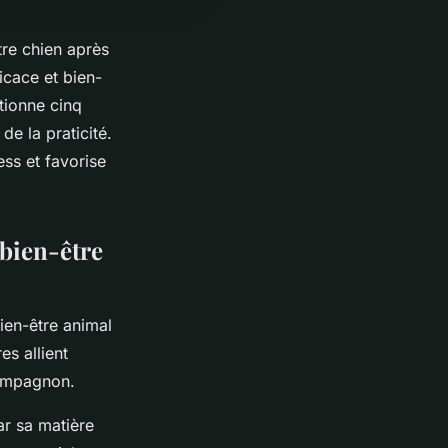
tre chien après
icace et bien-
tionne cinq
de la praticité.
ess et favorise
 bien-être
bien-être animal
es allient
 compagnon.
ar sa matière