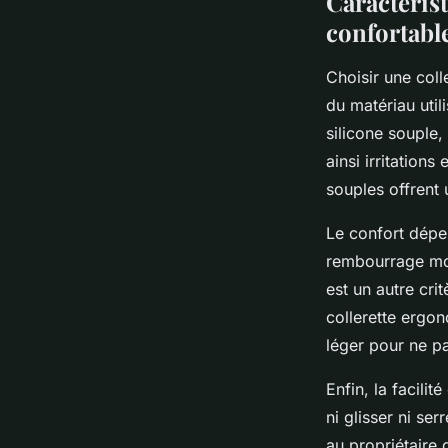
Caractérist
confortabl
Choisir une col
du matériau uti
silicone souple,
ainsi irritations
souples offrent 
Le confort dépe
rembourrage moel
est un autre cri
collerette ergo
léger pour ne pa
Enfin, la facilit
ni glisser ni se
au propriétaire 