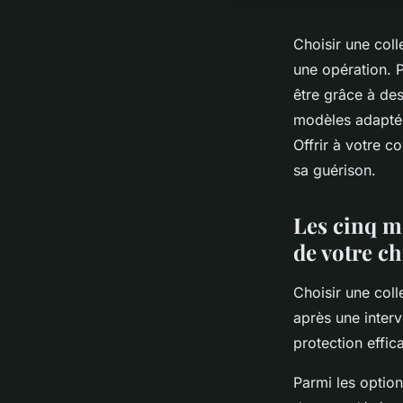
Choisir une coll
une opération. P
être grâce à de
modèles adaptés 
Offrir à votre c
sa guérison.
Les cinq me
de votre c
Choisir une coll
après une interv
protection effic
Parmi les option