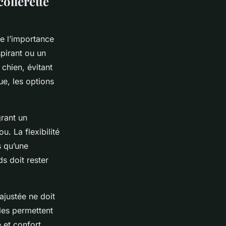
collerette
e l’importance
pirant ou un
 chien, évitant
que, les options
rant un
u. La flexibilité
s qu’une
s doit rester
 ajustée ne doit
les permettent
 et confort.