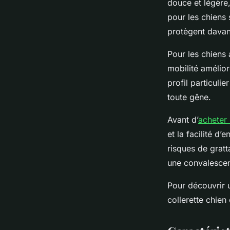
douce et légère,
pour les chiens
protègent davan
Pour les chiens 
mobilité amélio
profil particuli
toute gêne.
Avant d’
acheter 
et la facilité d’
risques de gratt
une convalescenc
Pour découvrir 
collerette chie