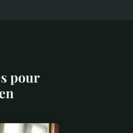
es pour
ien