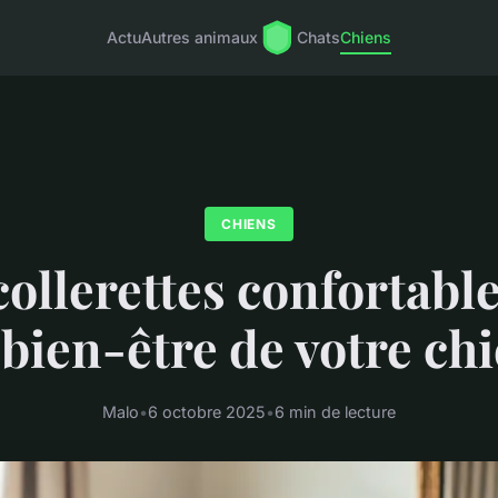
Actu
Autres animaux
Chats
Chiens
CHIENS
collerettes confortabl
 bien-être de votre ch
Malo
•
6 octobre 2025
•
6 min de lecture