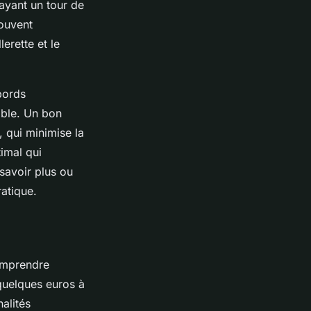
ayant un tour de
ouvent
erette et le
 bords
ible. Un bon
, qui minimise la
imal qui
savoir plus ou
atique.
comprendre
 quelques euros à
alités