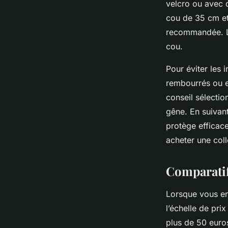
velcro ou avec 
cou de 35 cm et
recommandée. Le
cou.
Pour éviter les i
rembourrés ou en
conseil sélectio
gêne. En suivan
protège efficace
acheter une coll
Comparatif 
Lorsque vous env
l’échelle de pri
plus de 50 euros